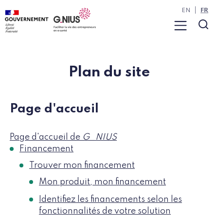
Panneau de gestion des cookies
Aller à la navigation
Aller au contenu
EN
FR
Menu
Rec
Plan du site
Page d'accueil
Page d'accueil de
G_NIUS
Financement
Trouver mon financement
Mon produit, mon financement
Identifiez les financements selon les
fonctionnalités de votre solution