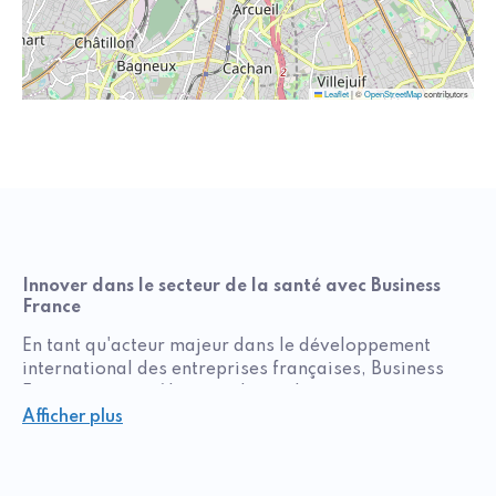
Leaflet
|
©
OpenStreetMap
contributors
Innover dans le secteur de la santé avec Business
France
En tant qu'acteur majeur dans le développement
international des entreprises françaises, Business
France joue un rôle crucial pour les innovateurs
souhaitant s'implanter dans le secteur de la santé.
Afficher plus
Cette agence française publique est dédiée à
promouvoir l'excellence française à l'échelle
internationale, en mettant en avant les entreprises