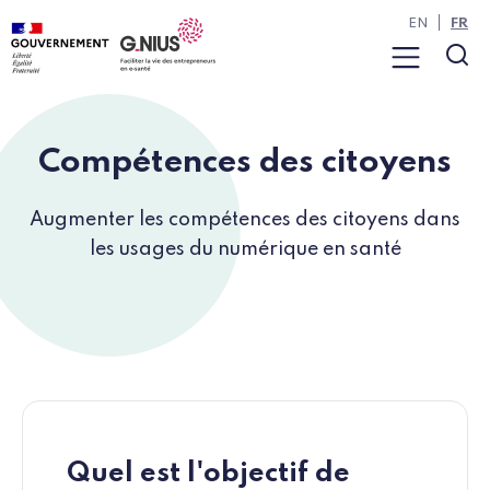
Panneau de gestion des cookies
Aller à la navigation
Aller au contenu
EN
FR
Menu
Rec
Compétences des citoyens
Augmenter les compétences des citoyens dans
les usages du numérique en santé
Quel est l'objectif de