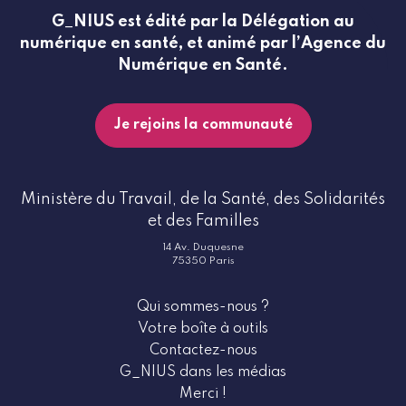
G_NIUS est édité par la Délégation au
réaliser une formation et fournir un
accompagnement aux professionnels concernant
numérique en santé, et animé par l’Agence du
ces ressources
Numérique en Santé.
soutenir l’innovation
favoriser l’engagement de tous les acteurs
Je rejoins la communauté
concernés
En France, les acteurs du numérique en santé
représentent l’ensemble des organisations, instituts,
Ministère du Travail, de la Santé, des Solidarités
entreprises et professionnels de santé qui
et des Familles
participent à la création ou à l’amélioration des
14 Av. Duquesne
solutions et des services numériques pour
optimiser
75350 Paris
le parcours de soins des patients
.
Les grandes orientations de cette feuille de route
Qui sommes-nous ?
nationale impliquent une vision homogène et un
Votre boîte à outils
discours harmonieux de l’ensemble de ces acteurs, à
Contactez-nous
savoir, entre les différents établissements de soins,
G_NIUS dans les médias
professionnels médicaux et les développeurs de
Merci !
produits ou services innovants pour le secteur de la