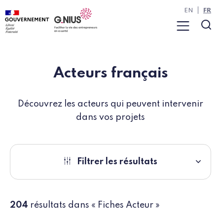
Panneau de gestion des cookies
Aller à la navigation
Aller au contenu
EN
FR
Menu
Rec
Acteurs français
Découvrez les acteurs qui peuvent intervenir
dans vos projets
Filtrer les résultats
204
résultats dans « Fiches Acteur »