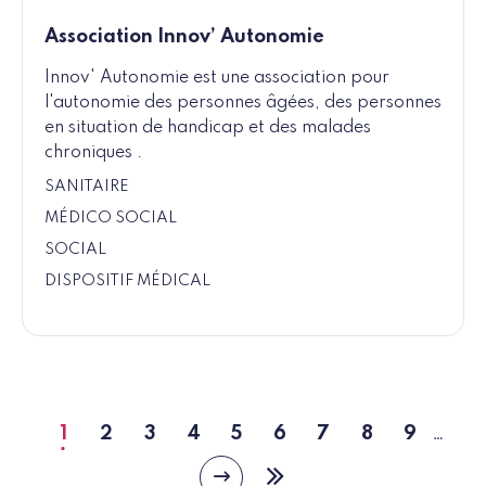
Association Innov’ Autonomie
Innov' Autonomie est une association pour
l'autonomie des personnes âgées, des personnes
en situation de handicap et des malades
chroniques .
SANITAIRE
MÉDICO SOCIAL
SOCIAL
DISPOSITIF MÉDICAL
1
2
3
4
5
6
7
8
9
…
Page
Page
Page
Page
Page
Page
Page
Page
Page
courante
Page