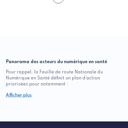
Dernière
suivante
page
Panorama des acteurs du numérique en santé
Pour rappel, la Feuille de route Nationale du
Numérique en Santé définit un plan d’action
priorisées pour notamment :
renforcer la gouvernance du numérique en santé
Afficher plus
intensifier la sécurité et l’interopérabilité des
systèmes d’information en santé
accélérer le déploiement des services numériques
socles