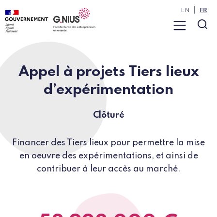
Panneau de gestion des cookies
Aller à la navigation
Aller au contenu
EN
FR
Menu
Rec
Appel à projets Tiers lieux
d’expérimentation
Clôturé
Financer des Tiers lieux pour permettre la mise
en oeuvre des expérimentations, et ainsi de
contribuer à leur accès au marché.