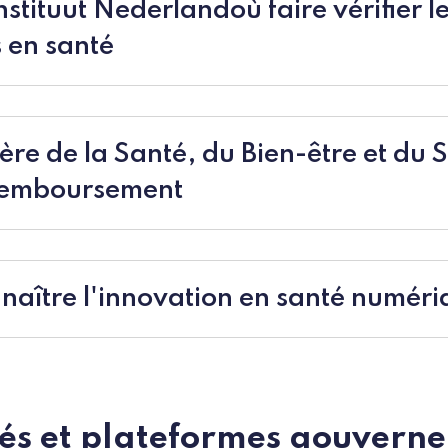
nstituut Nederlandoù faire vérifier l
 en santé
remboursement
nnaître l'innovation en santé numér
tés et plateformes gouvern