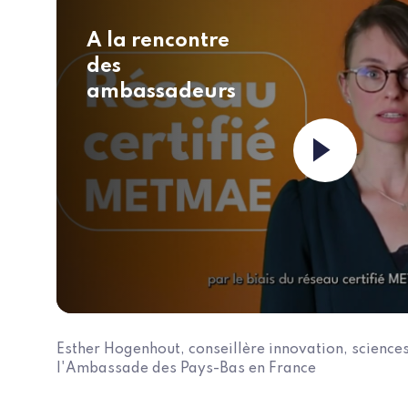
A la rencontre
des
ambassadeurs
Esther Hogenhout, conseillère innovation, sciences
l'Ambassade des Pays-Bas en France