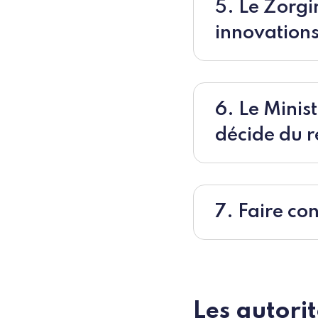
5. Le Zorgi
innovations
6. Le Ministère de la Santé, du Bien-être et du Sport
décide du 
7. Faire co
Les autori