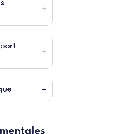
es
ique
ementales