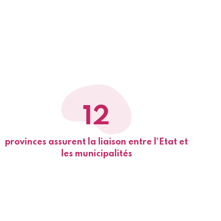
12
provinces assurent la liaison entre l’Etat et
les municipalités