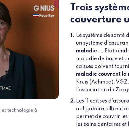
Trois systèm
couverture u
Le système de santé 
Launch the video " A la rencontre des ambassadeurs "
un système d’assuran
maladie.
L’Etat rend 
maladie de base et dé
caisses doivent fourn
maladie couvrent la 
Kruis (Achmea), VGZ, 
l’association du Zor
Les 11 caisses d’assu
obligatoire, offrent a
 et technologie à
permet de couvrir les 
les soins dentaires et