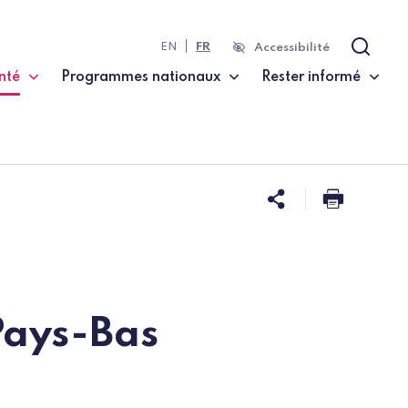
EN
FR
Accessibilité
Recher
nté
Programmes nationaux
Rester informé
te)
Partager ce
Imprim
Pays-Bas