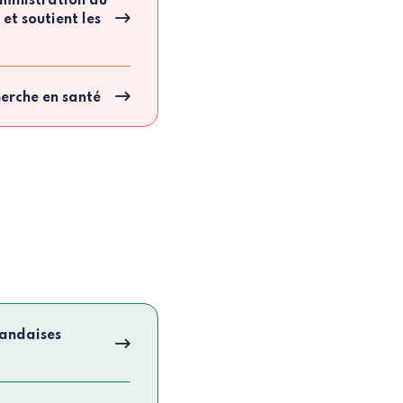
dministration du
et soutient les
erche en santé
landaises