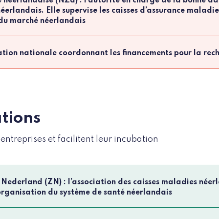
é néerlandaise (NZa) : l’autorité en charge de la bonne a
éerlandais. Elle supervise les caisses d’assurance maladie 
du marché néerlandais
tion nationale coordonnant les financements pour la rech
ations
entreprises et facilitent leur incubation
Nederland (ZN) : l’association des caisses maladies néer
organisation du système de santé néerlandais