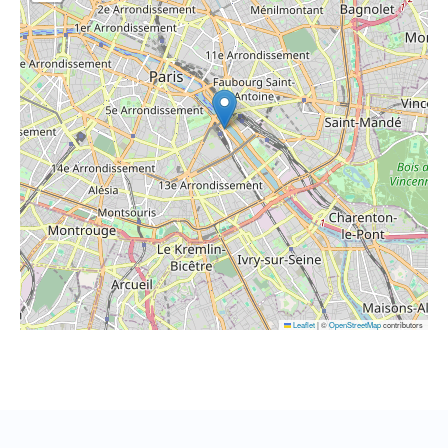
Leaflet
|
©
OpenStreetMap
contributors