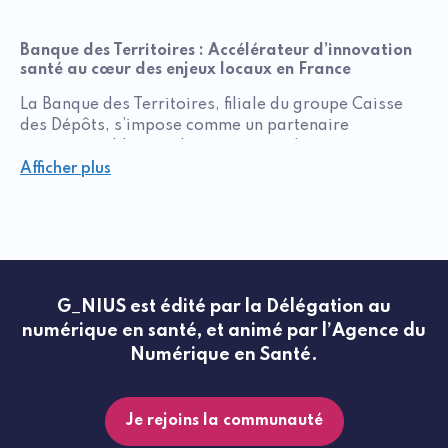
Banque des Territoires : Accélérateur d’innovation
santé au cœur des enjeux locaux en France
La Banque des Territoires, filiale du groupe Caisse
des Dépôts, s’impose comme un partenaire
incontournable pour les acteurs souhaitant innover
dans la santé en France. Son action s’articule autour
Afficher plus
d’une ambition claire : réduire les inégalités sociales
et les fractures territoriales en soutenant des projets
à fort impact local dans les territoires de France.
Un écosystème financier adapté aux défis sanitaires
Avec des directions régionales implantées partout
G_NIUS est édité par la Délégation au
en France, la Banque des Territoires agit en
numérique en santé, et animé par l’Agence du
proximité pour financer des projets de santé
Numérique en Santé.
innovants. Elle apporte une expertise unique dans :
La rénovation énergétique des bâtiments publics
Je rejoins la communauté
(hôpitaux, EHPAD), combinant performance
environnementale et amélioration des soins.