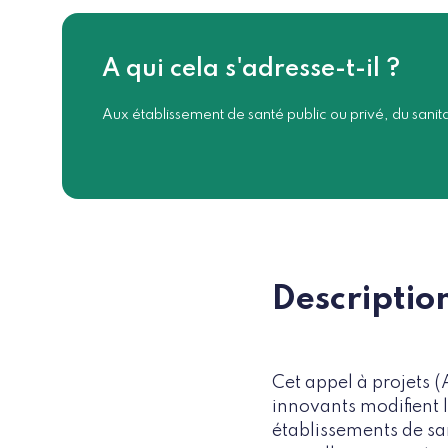
A qui cela s'adresse-t-il ?
Aux établissement de santé public ou privé, du sanit
Descriptio
Cet appel à projets 
innovants modifient l
établissements de san