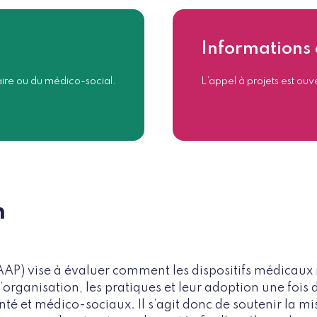
Informations 
aire ou du médico-social.
L’appel à projets est o
n
(AAP) vise à évaluer comment les dispositifs médica
’organisation, les pratiques et leur adoption une fois
té et médico-sociaux. Il s’agit donc de soutenir la mi