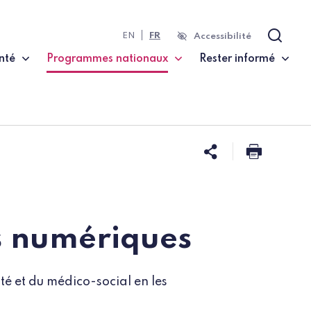
EN
FR
Accessibilité
Recher
nté
Programmes nationaux
Rester informé
(page courante)
Partager ce
Imprim
ns numériques
é et du médico-social en les