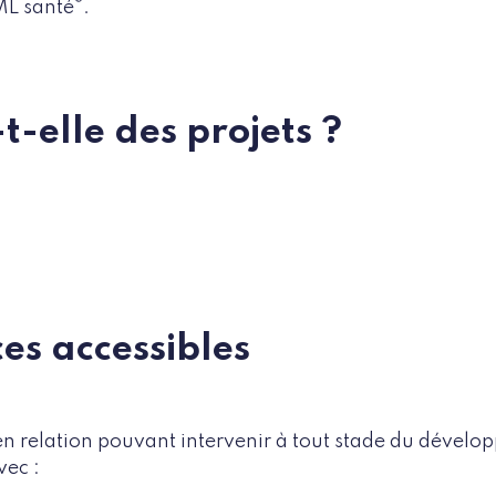
®
ML santé
.
t-elle des projets ?
ces accessibles
 en relation pouvant intervenir à tout stade du dévelo
vec :