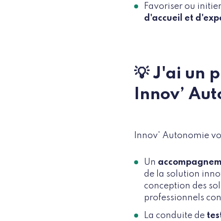
Favoriser ou initi
d'accueil et d'ex
💡 J'ai un 
Innov’ Aut
Innov' Autonomie vo
Un
accompagnem
de la solution inn
conception des solu
professionnels con
La conduite de
tes