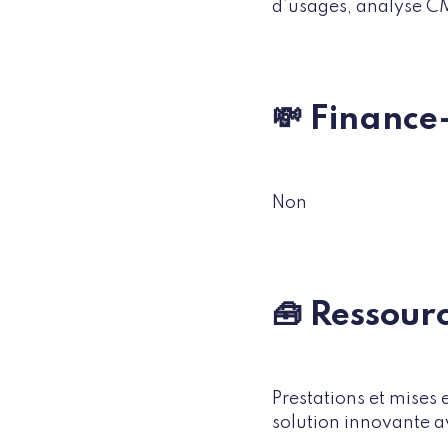
d’usages, analyse C
💸 Finance-
Non
🧰 Ressour
Prestations et mises
solution innovante a