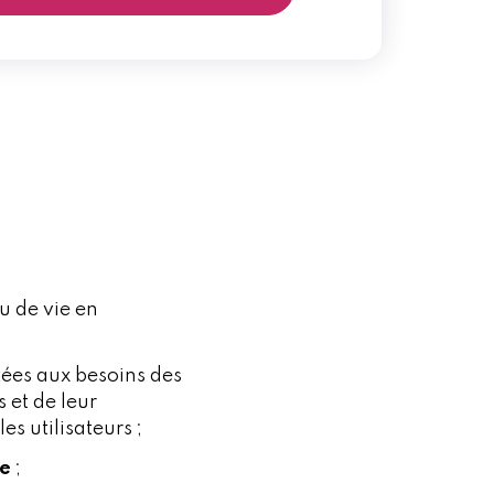
u de vie en
tées aux besoins des
 et de leur
es utilisateurs ;
ée
;