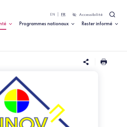
EN
FR
Accessibilité
Recher
nté
Programmes nationaux
Rester informé
te)
Partager ce
Imprim