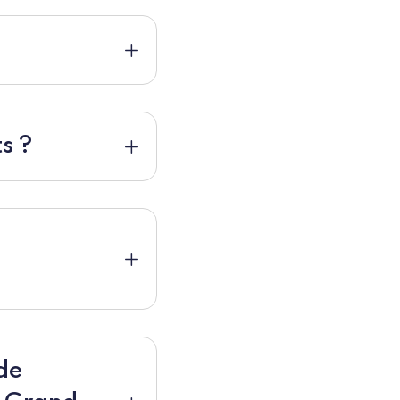
s ?
de