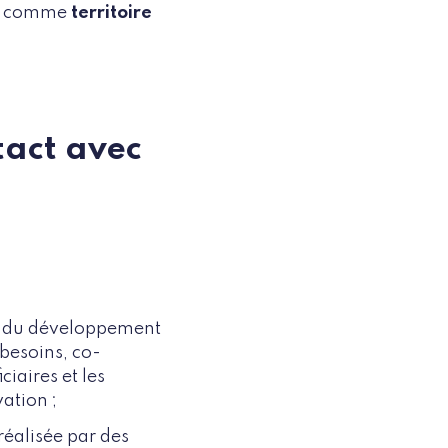
ner comme
territoire
ntact avec
de du développement
besoins, co-
iaires et les
ation ;
réalisée par des