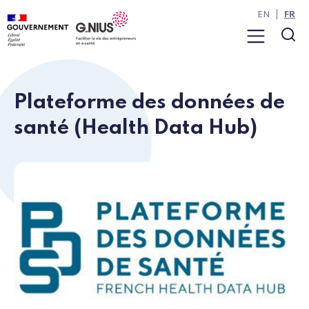
Panneau de gestion des cookies
Aller à la navigation
Aller au contenu
EN
FR
Menu
Rec
Plateforme des données de
santé (Health Data Hub)