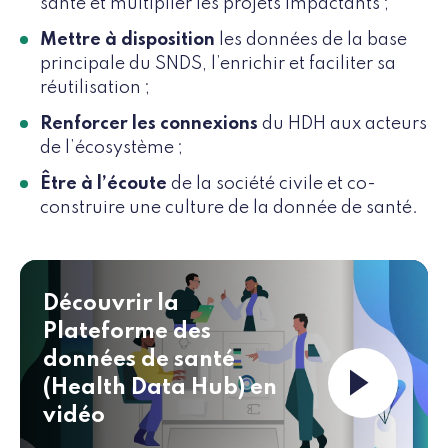
santé et multiplier les projets impactants ;
Mettre à disposition
les données de la base
principale du SNDS, l’enrichir et faciliter sa
réutilisation ;
Renforcer les connexions
du HDH aux acteurs
de l’écosystème ;
Être à l’écoute
de la société civile et co-
construire une culture de la donnée de santé.
Découvrir la
Plateforme des
données de santé
Launch th
(Health Data Hub) en
vidéo