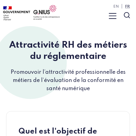
Panneau de gestion des cookies
Aller à la navigation
Aller au contenu
EN
FR
Menu
Rec
Attractivité RH des métiers
du réglementaire
Promouvoir l’attractivité professionnelle des
métiers de l’évaluation de la conformité en
santé numérique
Quel est l'objectif de