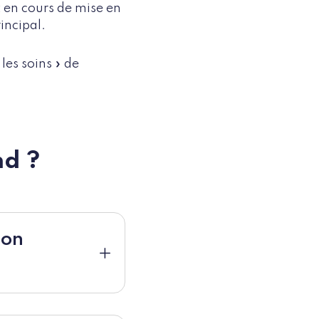
t en cours de mise en
rincipal.
les soins » de
d ?
ion