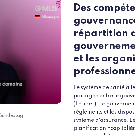
Des compéte
gouvernance
répartition d
Launch the video " A la rencontre des ambassadeurs "
gouvernemen
et les organ
professionne
Le système de santé all
partagée entre le gouve
(Länder). Le gouvernemen
règlements et les dispos
Bundestag)
système d'assurance. Le
planification hospitalièr