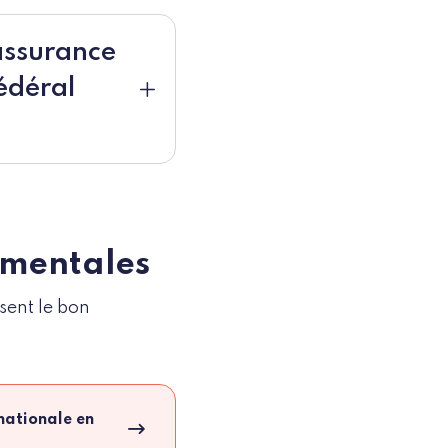
assurance
édéral
ementales
sent le bon
 nationale en