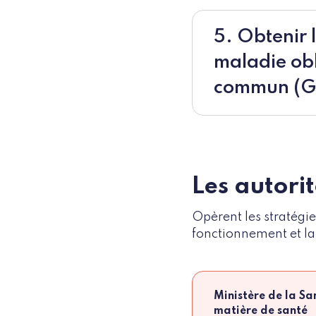
5. Obtenir 
maladie obl
commun (G
Les autori
Opèrent les stratégi
fonctionnement et la
Ministère de la Sa
matière de santé