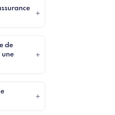
'assurance
ue de
t une
le