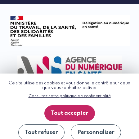
Ce site utilise des cookies et vous donne le contrôle sur ceux
que vous souhaitez activer
Consultez notre politique de confidentialité
© G_NIUS 2026
CGU
Tout accepter
Politique de confidentialité
Accessibilité : partiellement conforme
Plan du site
Tout refuser
Personnaliser
Se désinscrire