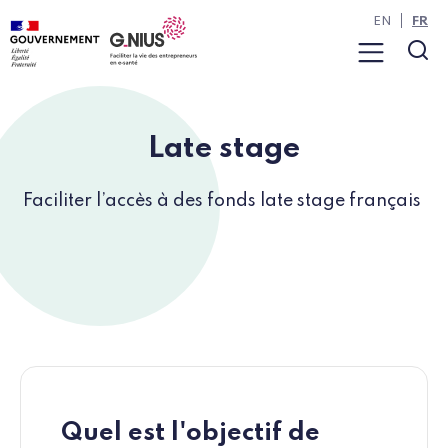
Panneau de gestion des cookies
Aller à la navigation
Aller au contenu
EN
FR
Menu
Rec
Late stage
Faciliter l’accès à des fonds late stage français
Quel est l'objectif de