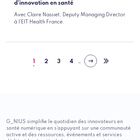
d’innovation en santé
Avec Claire Nassiet, Deputy Managing Director
à l’EIT Health France.
1
2
3
4
…
Page
Page
Page
Page
Page
Dernière
suivante
courante
page
G_NIUS simplifie le quotidien des innovateurs en
santé numérique en s’appuyant sur une communauté
active et des ressources, événements et services