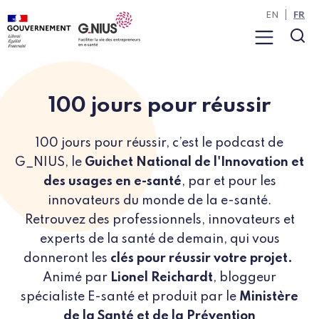
Panneau de gestion des cookies
Aller à la navigation
Aller au contenu
EN
FR
Menu
Rec
100 jours pour réussir
100 jours pour réussir, c’est le podcast de
G_NIUS, le
Guichet National de l'Innovation et
des usages en e-santé
, par et pour les
innovateurs du monde de la e-santé.
Retrouvez des professionnels, innovateurs et
experts de la santé de demain, qui vous
donneront les
clés pour réussir votre projet.
Animé par
Lionel Reichardt
, bloggeur
spécialiste E-santé et produit par le
Ministère
de la Santé et de la Prévention