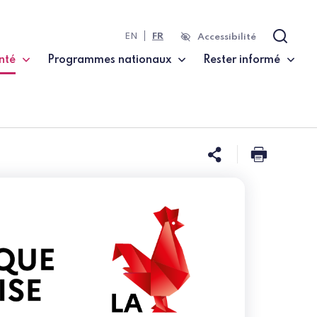
EN
FR
Accessibilité
Recher
nté
Programmes nationaux
Rester informé
te)
Partager ce
Imprim