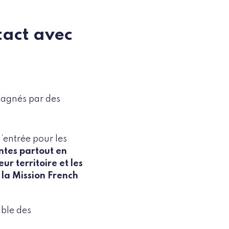
ntact avec
pagnés par des
’entrée pour les
entes partout en
ur territoire et les
 la Mission French
ble des