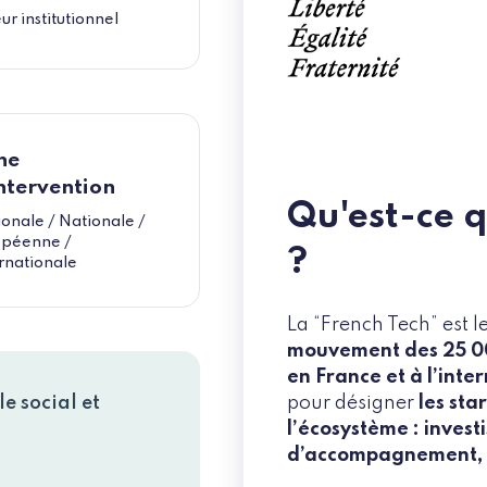
ur institutionnel
ne
ntervention
Qu'est-ce q
onale / Nationale /
opéenne /
?
rnationale
La “French Tech” est l
mouvement des 25 00
en France et à l’inte
pour désigner
les sta
e social et
l’écosystème : investi
d’accompagnement, p