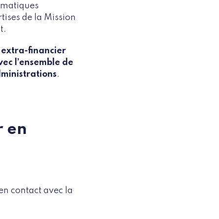
hématiques
ises de la Mission
t.
extra-financier
vec l’ensemble de
dministrations
.
r en
en contact avec la