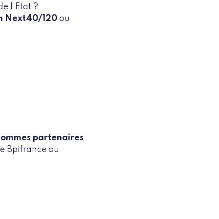
e l’Etat ?
h Next40/120
ou
sommes partenaires
ue Bpifrance ou