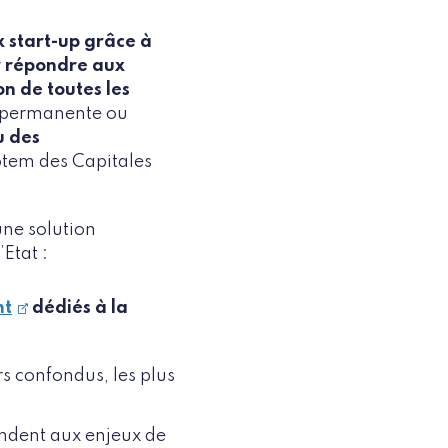
start-up grâce à
ur répondre aux
n de toutes les
n permanente ou
u des
totem des Capitales
une solution
Etat :
nt
dédiés à la
rs confondus, les plus
ondent aux enjeux de