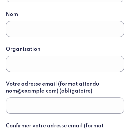
Nom
Organisation
Votre
Votre adresse email (format attendu :
adresse
nom@example.com)
(obligatoire)
email
(format
attendu
:
nom@example.com)
Confirmer votre adresse email (format