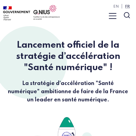
Panneau de gestion des cookies
Aller à la navigation
Aller au contenu
EN
FR
Menu
Rec
Lancement officiel de la
stratégie d’accélération
"Santé numérique" !
La stratégie d’accélération "Santé
numérique" ambitionne de faire de la France
un leader en santé numérique.