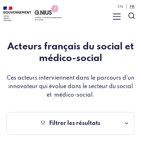
Panneau de gestion des cookies
Aller à la navigation
Aller au contenu
EN
FR
Menu
Rec
Acteurs français du social et
médico-social
Ces acteurs interviennent dans le parcours d'un
innovateur qui évolue dans le secteur du social
et médico-social.
Filtrer les résultats