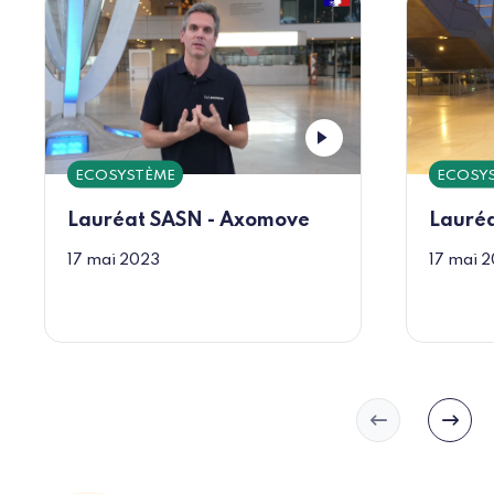
ECOSYSTÈME
ECOSY
Lauréat SASN - Axomove
Lauréa
17 mai 2023
17 mai 
Slide précéd
Slide