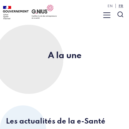
Panneau de gestion des cookies
Aller à la navigation
Aller au contenu
EN
FR
Menu
Rec
A la une
Les actualités de la e-Santé