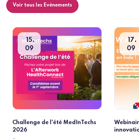
Voir tous les Evènements
15
17
09
09
Challenge de l'été MedInTechs
Webinair
2026
innovati