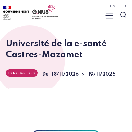
Panneau de gestion des cookies
Aller à la navigation
Aller au contenu
EN
FR
Menu
Rec
Université de la e-santé
Castres-Mazamet
INNOVATION
To
Du
18/11/2026
19/11/2026