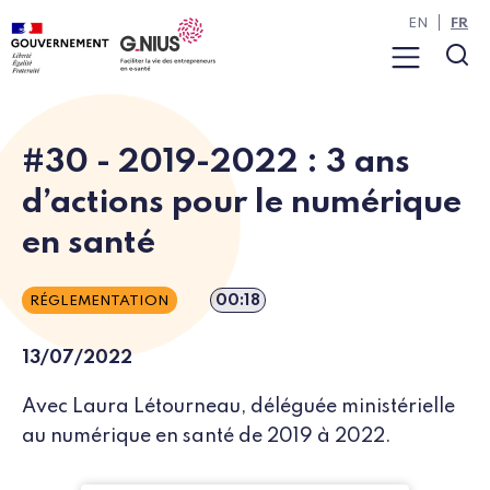
Panneau de gestion des cookies
Aller à la navigation
Aller au contenu
EN
FR
Menu
Rec
#30 - 2019-2022 : 3 ans
d’actions pour le numérique
en santé
Durée de l’épisode
00:18
RÉGLEMENTATION
13/07/2022
Avec Laura Létourneau, déléguée ministérielle
au numérique en santé de 2019 à 2022.