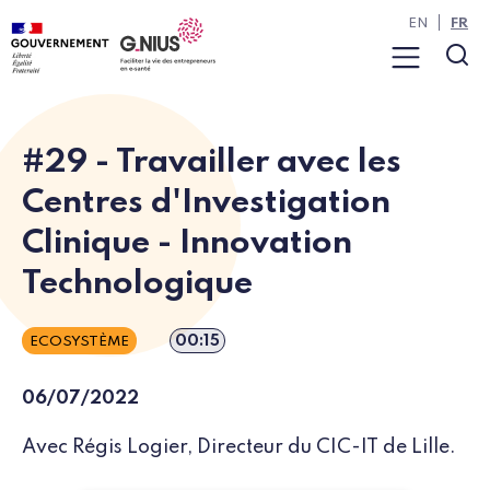
Panneau de gestion des cookies
Aller à la navigation
Aller au contenu
EN
FR
Menu
Rec
#29 - Travailler avec les
Centres d'Investigation
Clinique - Innovation
Technologique
Durée de l’épisode
00:15
ECOSYSTÈME
06/07/2022
Avec Régis Logier, Directeur du CIC-IT de Lille.