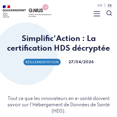
Panneau de gestion des cookies
Aller à la navigation
Aller au contenu
EN
FR
Menu
Rec
Simplific'Action : La
certification HDS décryptée
27/04/2026
RÉGLEMENTATION
Tout ce que les innovateurs en e-santé doivent
savoir sur l'Hébergement de Données de Santé
(HDS).