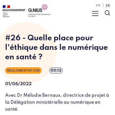
Panneau de gestion des cookies
Aller à la navigation
Aller au contenu
EN
FR
Menu
Rec
#26 - Quelle place pour
l'éthique dans le numérique
en santé ?
Durée de l’épisode
00:12
RÉGLEMENTATION
01/06/2022
Avec Dr Mélodie Bernaux, directrice de projet à
la Délégation ministérielle au numérique en
santé.