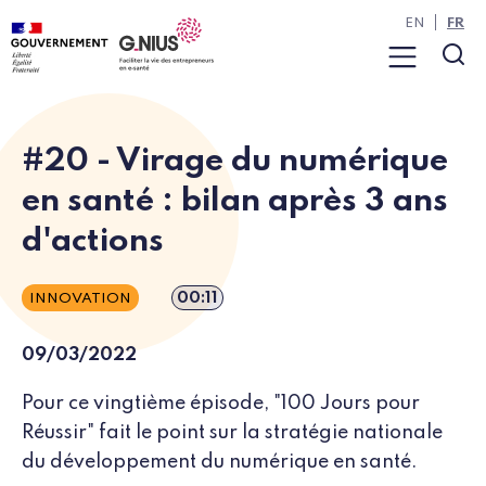
Panneau de gestion des cookies
Aller à la navigation
Aller au contenu
EN
FR
Menu
Rec
#20 - Virage du numérique
en santé : bilan après 3 ans
d'actions
Durée de l’épisode
00:11
INNOVATION
09/03/2022
Pour ce vingtième épisode, "100 Jours pour
Réussir" fait le point sur la stratégie nationale
du développement du numérique en santé.