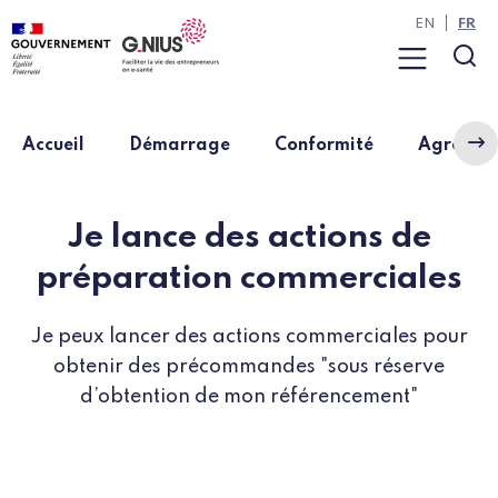
Panneau de gestion des cookies
Aller à la navigation
Aller au contenu
EN
FR
Menu
Rec
Accueil
Démarrage
Conformité
Agrémen
Je lance des actions de
préparation commerciales
Je peux lancer des actions commerciales pour
obtenir des précommandes "sous réserve
d’obtention de mon référencement"