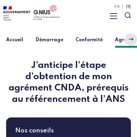
Panneau de gestion des cookies
Aller à la navigation
Aller au contenu
EN
FR
Menu
Rec
Accueil
Démarrage
Conformité
Agrémen
J’anticipe l’étape
d’obtention de mon
agrément CNDA, prérequis
au référencement à l’ANS
Nos conseils