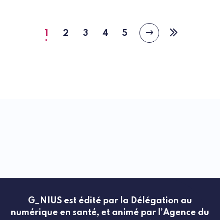
1
2
3
4
5
Page
Page
Page
Page
Page
Page
Dernière
suivante
courante
page
G_NIUS est édité par la Délégation au
numérique en santé, et animé par l’Agence du