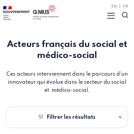
Panneau de gestion des cookies
Aller à la navigation
Aller au contenu
EN
FR
Menu
Rec
Acteurs français du social et
médico-social
Ces acteurs interviennent dans le parcours d'un
innovateur qui évolue dans le secteur du social
et médico-social.
Filtrer les résultats