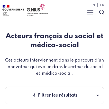
Panneau de gestion des cookies
Aller à la navigation
Aller au contenu
EN
FR
Menu
Rec
Acteurs français du social et
médico-social
Ces acteurs interviennent dans le parcours d'un
innovateur qui évolue dans le secteur du social
et médico-social.
Filtrer les résultats