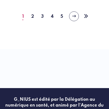
1
2
3
4
5
Page
Page
Page
Page
Page
Page
Dernière
suivante
courante
page
G_NIUS est édité par la Délégation au
numérique en santé, et animé par l’Agence du