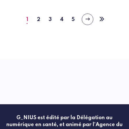
1
2
3
4
5
Page
Page
Page
Page
Page
Page
Dernière
suivante
courante
page
G_NIUS est édité par la Délégation au
numérique en santé, et animé par l’Agence du