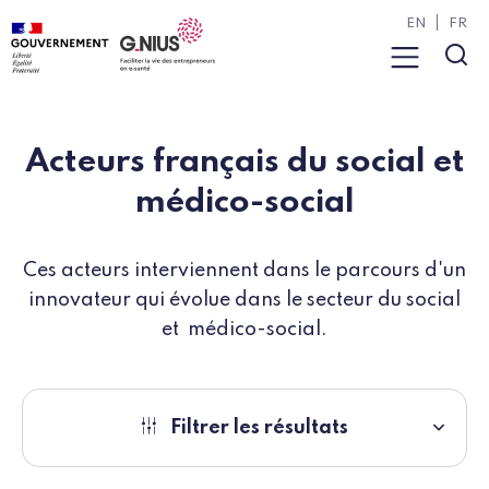
Panneau de gestion des cookies
Aller à la navigation
Aller au contenu
EN
FR
Menu
Rec
Acteurs français du social et
médico-social
Ces acteurs interviennent dans le parcours d'un
innovateur qui évolue dans le secteur du social
et médico-social.
Filtrer les résultats