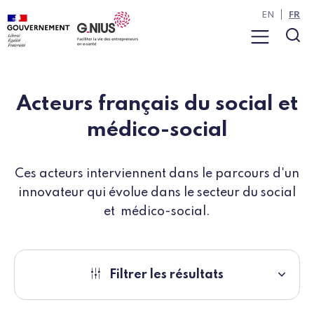
Panneau de gestion des cookies
Aller à la navigation
Aller au contenu
EN
FR
Menu
Rec
Acteurs français du social et
médico-social
Ces acteurs interviennent dans le parcours d'un
innovateur qui évolue dans le secteur du social
et médico-social.
Filtrer les résultats