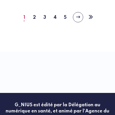
1
2
3
4
5
Page
Page
Page
Page
Page
Page
Dernière
suivante
courante
page
G_NIUS est édité par la Délégation au
numérique en santé, et animé par l’Agence du