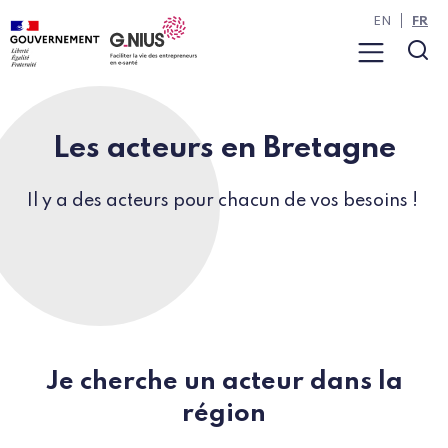
Panneau de gestion des cookies
Aller à la navigation
Aller au contenu
EN
FR
Menu
Rec
Les acteurs en Bretagne
Il y a des acteurs pour chacun de vos besoins !
Je cherche un acteur dans la
région