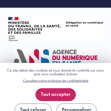
Ce site utilise des cookies et vous donne le contrôle sur ceux
que vous souhaitez activer
Consultez notre politique de confidentialité
© G_NIUS 2026
CGU
Tout accepter
Politique de confidentialité
Accessibilité : partiellement conforme
Plan du site
Tout refuser
Personnaliser