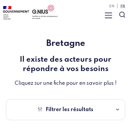
Panneau de gestion des cookies
Aller à la navigation
Aller au contenu
EN
FR
Menu
Rec
Bretagne
Il existe des acteurs pour
répondre à vos besoins
Cliquez sur une fiche pour en savoir plus !
Filtrer les résultats