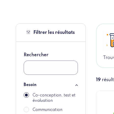
Filtrer les résultats
Rechercher
Trouv
19
résul
Besoin
Besoin
Co-conception, test et
do_not_display
évaluation
Communication