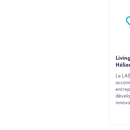
Livin
Hélie
Le LAB
accomp
entrep
dévelo
innova