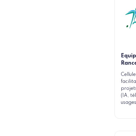
Equip
Ranc
Cellul
facili
projet
(IA, t
usages