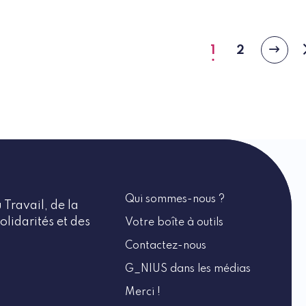
1
2
Page
Page
Page
suiva
courante
Qui sommes-nous ?
 Travail, de la
olidarités et des
Votre boîte à outils
Contactez-nous
G_NIUS dans les médias
Merci !