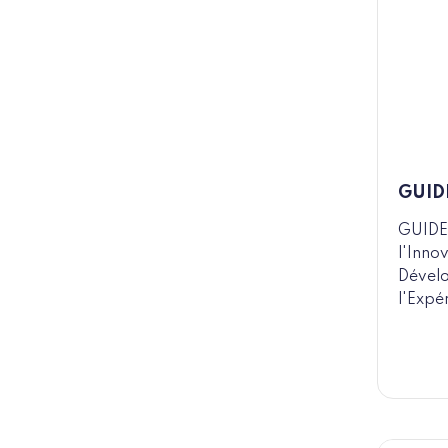
GUID
GUIDE 
l'Inno
Dével
l'Expé