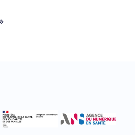
Dernière
nte
page