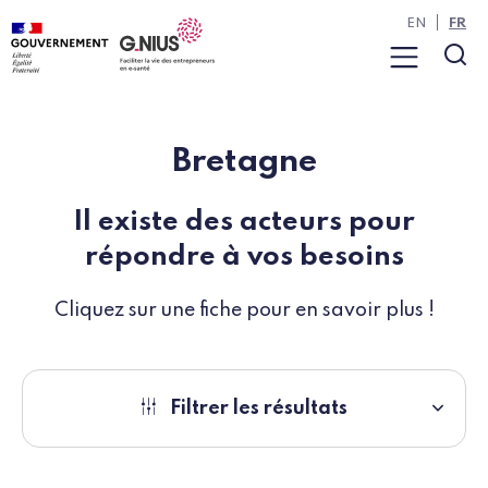
Panneau de gestion des cookies
Aller à la navigation
Aller au contenu
EN
FR
Menu
Rec
Bretagne
Il existe des acteurs pour
répondre à vos besoins
Cliquez sur une fiche pour en savoir plus !
Filtrer les résultats