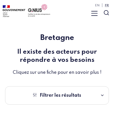
Panneau de gestion des cookies
Aller à la navigation
Aller au contenu
EN
FR
Menu
Rec
Bretagne
Il existe des acteurs pour
répondre à vos besoins
Cliquez sur une fiche pour en savoir plus !
Filtrer les résultats