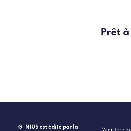
Prêt à
G_NIUS est édité par la
Ministère du