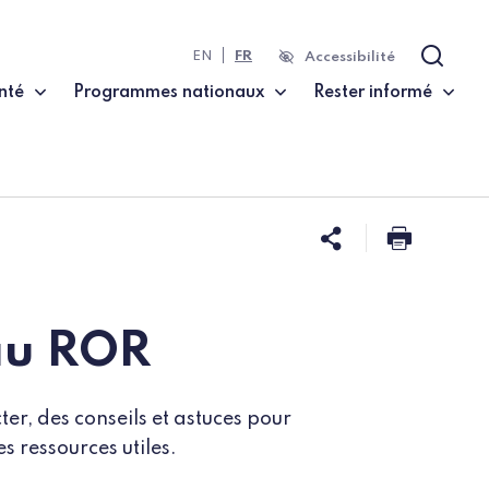
EN
FR
Accessibilité
Recher
nté
Programmes nationaux
Rester informé
Partager ce
Imprim
au ROR
er, des conseils et astuces pour
 ressources utiles.