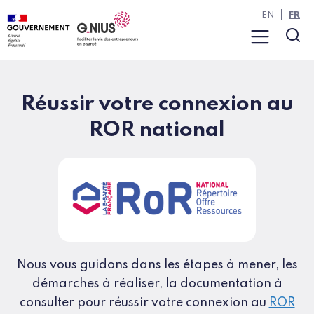
Panneau de gestion des cookies
Aller à la navigation
Aller au contenu
EN
FR
Menu
Rec
Réussir votre connexion au
ROR national
Nous vous guidons dans les étapes à mener, les
démarches à réaliser, la documentation à
consulter pour réussir votre connexion au
ROR