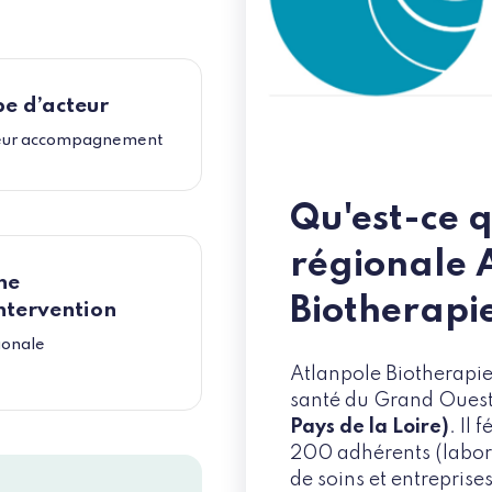
e d’acteur
eur accompagnement
Qu'est-ce 
régionale 
ne
Biotherapie
ntervention
ionale
Atlanpole Biotherapies
santé du Grand Oues
Pays de la Loire)
. Il
200 adhérents (labora
de soins et entrepri