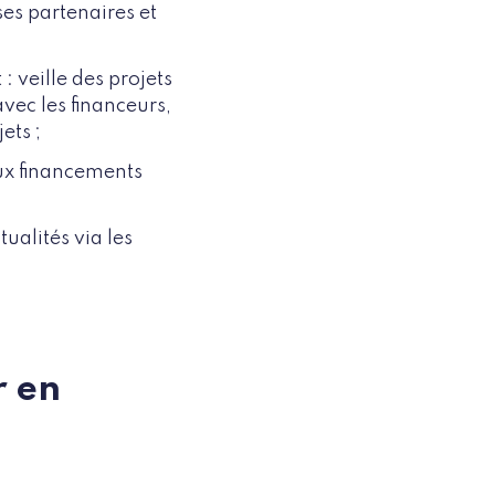
es partenaires et
veille des projets
vec les financeurs,
ets ;
ux financements
ualités via les
r en