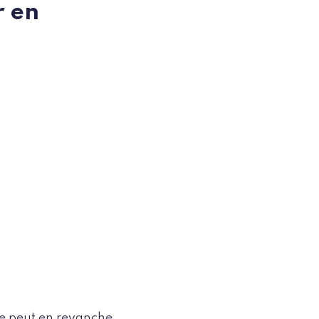
r en
lle peut en revanche