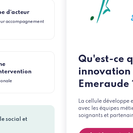
e d’acteur
eur accompagnement
Qu'est-ce q
ne
innovation
ntervention
ionale
Emeraude 
La cellule développe 
avec les équipes métie
soignants et partenair
e social et