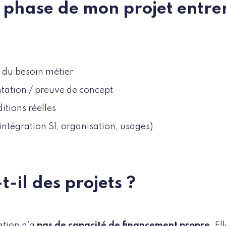
e phase de mon projet entre
 du besoin métier
tation / preuve de concept
itions réelles
ntégration SI, organisation, usages)
t-il des projets ?
ation n’a
pas de capacité de financement propre
. E