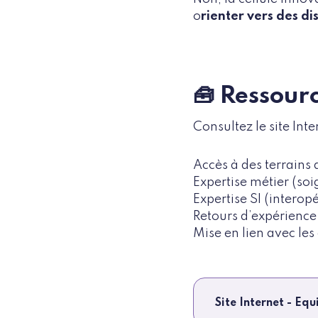
o
rienter vers des d
🧰 Ressour
Consultez le site Int
Accès à des terrains 
Expertise métier (soi
Expertise SI (interopé
Retours d’expérience 
Mise en lien avec le
Site Internet - E