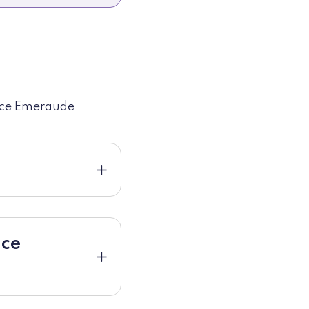
ance Emeraude
nce