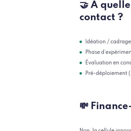
🤝 À quell
contact ?
Idéation / cadrage
Phase d’expérimen
Évaluation en cond
Pré-déploiement (i
💸 Finance-
Non, la cellule innov