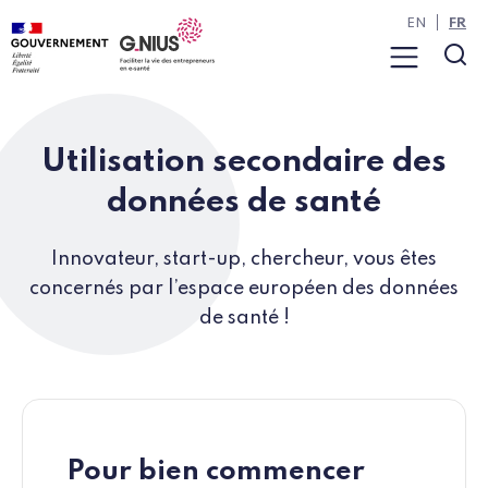
Panneau de gestion des cookies
Aller à la navigation
Aller au contenu
EN
FR
Menu
Rec
Utilisation secondaire des
données de santé
Innovateur, start-up, chercheur, vous êtes
concernés par l’espace européen des données
de santé !
Pour bien commencer