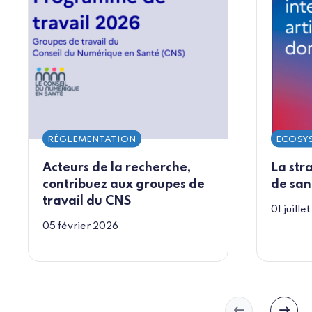
RÉGLEMENTATION
ECOSY
Acteurs de la recherche,
La str
contribuez aux groupes de
de san
travail du CNS
01 juille
05 février 2026