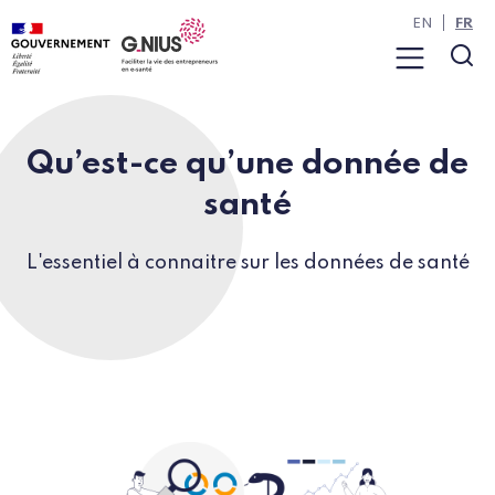
Panneau de gestion des cookies
Aller à la navigation
Aller au contenu
EN
FR
Menu
Rec
Qu’est-ce qu’une donnée de
santé
L'essentiel à connaitre sur les données de santé