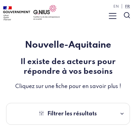
Panneau de gestion des cookies
Aller à la navigation
Aller au contenu
EN
FR
Menu
Rec
Nouvelle-Aquitaine
Il existe des acteurs pour
répondre à vos besoins
Cliquez sur une fiche pour en savoir plus !
Filtrer les résultats