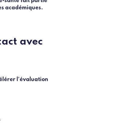
e-santé fait partie
ipes académiques.
ntact avec
élérer l’évaluation
s