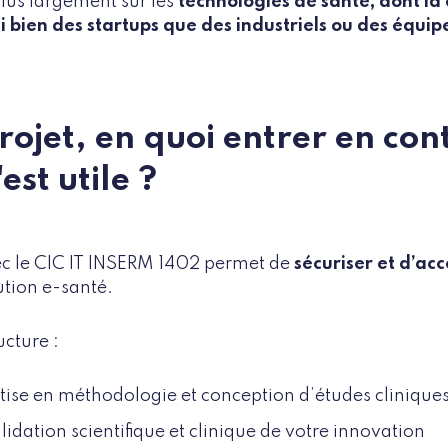
plus largement sur les
technologies de santé, dont la 
bien des startups que des industriels ou des équ
projet, en quoi entrer en co
est utile ?
ec le CIC IT INSERM 1402 permet de
sécuriser et d’acc
ution e-santé.
ucture :
tise en méthodologie et conception d’études clinique
dation scientifique et clinique de votre innovation