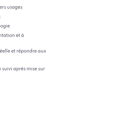
miers usages
s
ologie
tation et à
réelle et répondre aux
u suivi après mise sur