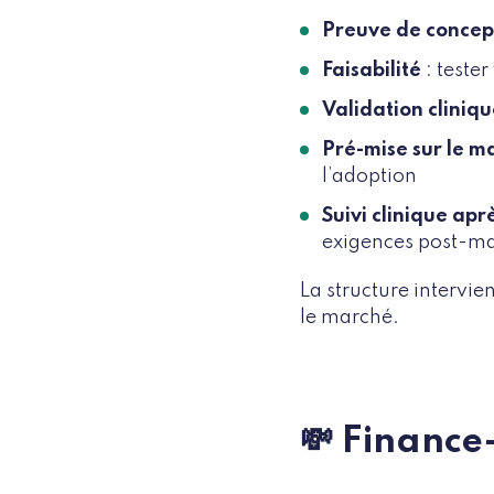
Preuve de conce
Faisabilité
: teste
Validation cliniq
Pré-mise sur le m
l’adoption
Suivi clinique ap
exigences post-m
La structure intervie
le marché.
💸 Finance-