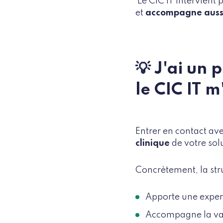
Le CIC IT intervient 
et
accompagne aussi 
💡 J'ai un 
le CIC IT m'
Entrer en contact av
clinique
de votre sol
Concrètement, la str
Apporte une exper
Accompagne la vali