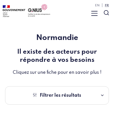
Panneau de gestion des cookies
Aller à la navigation
Aller au contenu
EN
FR
Menu
Rec
Normandie
Il existe des acteurs pour
répondre à vos besoins
Cliquez sur une fiche pour en savoir plus !
Filtrer les résultats