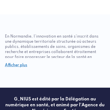
En Normandie, l’innovation en santé s’inscrit dans
une dynamique territoriale structurée où acteurs
publics, établissements de soins, organismes de
recherche et entreprises collaborent étroitement
pour faire progresser le secteur de la santé en
France. La région s’appuie sur une filière santé
Afficher plus
organisée, capable de soutenir le développement de
projets en santé en Normandie, depuis leur
conception jusqu’à leur déploiement. De Rouen à
Caen, les synergies entre les centres hospitaliers
universitaires, les équipes de recherche en santé et
les entreprises favorisent l’émergence de solutions
innovantes, notamment en e-santé, en santé
G_NIUS est édité par la Délégation au
numérique et en innovation en médecine. Cette
numérique en santé, et animé par l’Agence du
organisation contribue à renforcer le positionnement