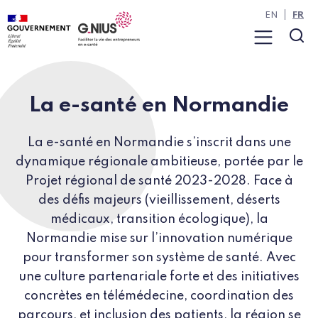
Panneau de gestion des cookies
Aller à la navigation
Aller au contenu
EN
FR
Menu
Rec
La e-santé en Normandie
La e-santé en Normandie s’inscrit dans une
dynamique régionale ambitieuse, portée par le
Projet régional de santé 2023-2028. Face à
des défis majeurs (vieillissement, déserts
médicaux, transition écologique), la
Normandie mise sur l’innovation numérique
pour transformer son système de santé. Avec
une culture partenariale forte et des initiatives
concrètes en télémédecine, coordination des
parcours, et inclusion des patients, la région se