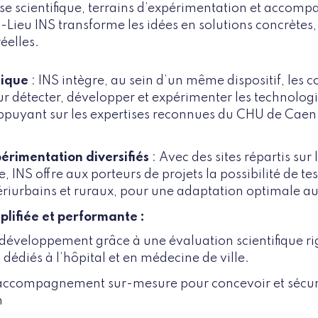
ise scientifique, terrains d’expérimentation et acco
s-Lieu INS transforme les idées en solutions concrètes,
éelles.
nique
: INS intègre, au sein d’un même dispositif, les
r détecter, développer et expérimenter les technologi
ppuyant sur les expertises reconnues du CHU de Caen 
périmentation diversifiés
: Avec des sites répartis sur
 INS offre aux porteurs de projets la possibilité de tes
ériurbains et ruraux, pour une adaptation optimale aux
lifiée et performante :
 développement grâce à une évaluation scientifique ri
 dédiés à l’hôpital et en médecine de ville.
 accompagnement sur-mesure pour concevoir et sécur
n