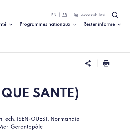
EN
FR
Accessibilité
Recher
nté
Programmes nationaux
Rester informé
Partager ce
Imprim
RIQUE SANTE)
lthTech, ISEN-OUEST, Normandie
Mer, Gerontopôle