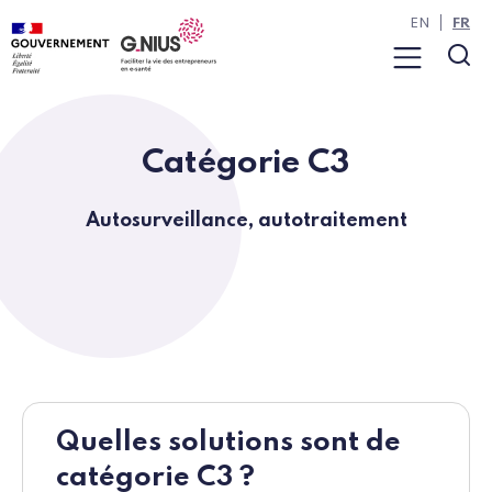
Panneau de gestion des cookies
Aller à la navigation
Aller au contenu
EN
FR
Menu
Rec
Catégorie C3
Autosurveillance, autotraitement
Quelles solutions sont de
catégorie C3 ?