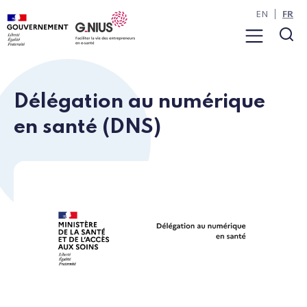
Panneau de gestion des cookies
Aller à la navigation
Aller au contenu
EN
FR
Menu
Rec
Délégation au numérique
en santé (DNS)