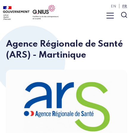
Panneau de gestion des cookies
Aller à la navigation
Aller au contenu
EN
FR
Menu
Rec
Agence Régionale de Santé
(ARS) - Martinique