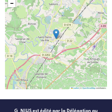
−
Leaflet
|
©
OpenStreetMap
contributors
G_NIUS est édité par la Délégation au